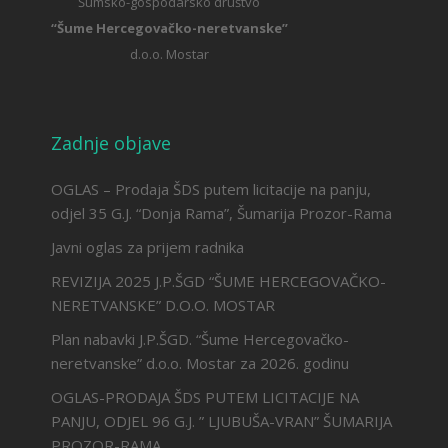
Šumsko-gospodarsko društvo
“Šume Hercegovačko-neretvanske”
d.o.o. Mostar
Zadnje objave
OGLAS – Prodaja ŠDS putem licitacije na panju,
odjel 35 G.J. “Donja Rama”, Šumarija Prozor-Rama
Javni oglas za prijem radnika
REVIZIJA 2025 J.P.ŠGD “ŠUME HERCEGOVAČKO-
NERETVANSKE” D.O.O. MOSTAR
Plan nabavki J.P.ŠGD. “Šume Hercegovačko-
neretvanske” d.o.o. Mostar za 2026. godinu
OGLAS-PRODAJA ŠDS PUTEM LICITACIJE NA
PANJU, ODJEL 96 G.J. ” LJUBUŠA-VRAN” ŠUMARIJA
PROZOR-RAMA