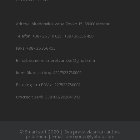
Adresa: Akademika Ivana Zovke 15, 88000 Mostar
Telefon: +387 36 319 635, +387 36 356 450
Faks: +387 36 356 455
E-mail: sumehercneretvanske@gmail.com
Identifikacijski broj: 4227523750002
Br. u registru PDV-a: 227523750002
Unicredit Bank: 3381002202841213
© Smartsoft 2020 | Sva prava vlasnika i autora
pridržana. | Email: perojonjic@yahoo.com