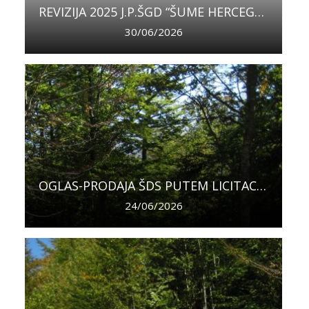
REVIZIJA 2025 J.P.ŠGD “ŠUME HERCEGOVAČKO-NERETVANSKE” D.O.O. MOSTAR
30/06/2026
OGLAS-PRODAJA ŠDS PUTEM LICITACIJE NA PANJU, ODJEL 96 G.J. ” LJUBUŠA-VRAN” ŠUMARIJA PROZOR-RAMA
24/06/2026