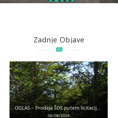
Zadnje Objave
OGLAS – Prodaja ŠDS putem licitacije na panju, odjel 35 G.J. “Donja Rama”, Šumarija Prozor-Rama
06/08/2026