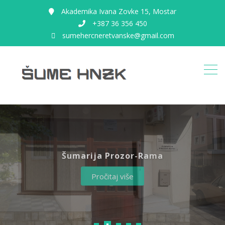
Akademika Ivana Zovke 15, Mostar
+387 36 356 450
sumehercneretvanske@gmail.com
Šumarija Jablanica
Šumarija Čapljina
Šumarija Konjic
Šumarija Prozor-Rama
Šumarija Mostar
Pročitaj više
Pročitaj više
Pročitaj više
Pročitaj više
Pročitaj više