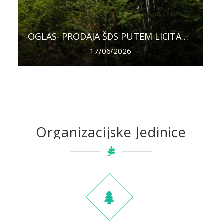
OGLAS- PRODAJA ŠDS PUTEM LICITACIJE NA PANJU, ODJELI 115a, i 75 G.J. “GORNJA RAMA” ŠUMARIJA PROZOR-RAMA
OBAVIJEST O PONIŠTENJU JAVNOG OGLASA ZA LICITACIJU
17/06/2026
08/05/2026
Organizacijske Jedinice