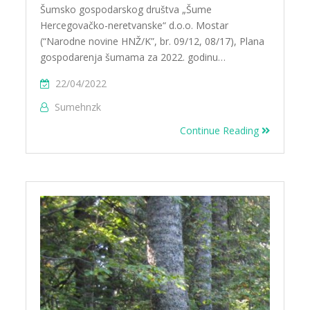
Šumsko gospodarskog društva „Šume
Hercegovačko-neretvanske“ d.o.o. Mostar
(“Narodne novine HNŽ/K”, br. 09/12, 08/17), Plana
gospodarenja šumama za 2022. godinu…
22/04/2022
Sumehnzk
Continue Reading