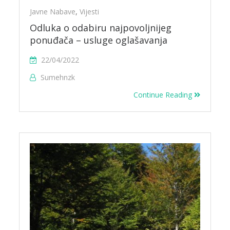
Javne Nabave
,
Vijesti
Odluka o odabiru najpovoljnijeg
ponuđača – usluge oglašavanja
22/04/2022
Sumehnzk
Continue Reading