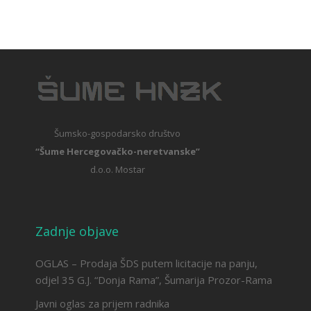
Šumsko-gospodarsko društvo
“Šume Hercegovačko-neretvanske”
d.o.o. Mostar
Zadnje objave
OGLAS – Prodaja ŠDS putem licitacije na panju,
odjel 35 G.J. “Donja Rama”, Šumarija Prozor-Rama
Javni oglas za prijem radnika