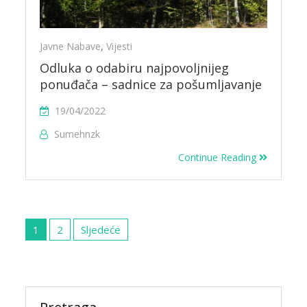
Javne Nabave
,
Vijesti
Odluka o odabiru najpovoljnijeg
ponuđača – sadnice za pošumljavanje
19/04/2022
Sumehnzk
Continue Reading
Navigacija
objava
1
2
Sljedeće