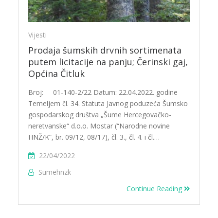
Vijesti
Prodaja šumskih drvnih sortimenata
putem licitacije na panju; Čerinski gaj,
Općina Čitluk
Broj: 01-140-2/22 Datum: 22.04.2022. godine
Temeljem čl. 34. Statuta Javnog poduzeća Šumsko
gospodarskog društva „Šume Hercegovačko-
neretvanske“ d.o.o. Mostar (“Narodne novine
HNŽ/K”, br. 09/12, 08/17), čl. 3., čl. 4. i čl.…
22/04/2022
Sumehnzk
Continue Reading