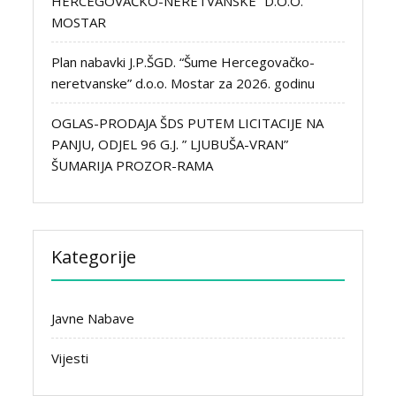
HERCEGOVAČKO-NERETVANSKE” D.O.O.
MOSTAR
Plan nabavki J.P.ŠGD. “Šume Hercegovačko-
neretvanske” d.o.o. Mostar za 2026. godinu
OGLAS-PRODAJA ŠDS PUTEM LICITACIJE NA
PANJU, ODJEL 96 G.J. ” LJUBUŠA-VRAN”
ŠUMARIJA PROZOR-RAMA
Kategorije
Javne Nabave
Vijesti