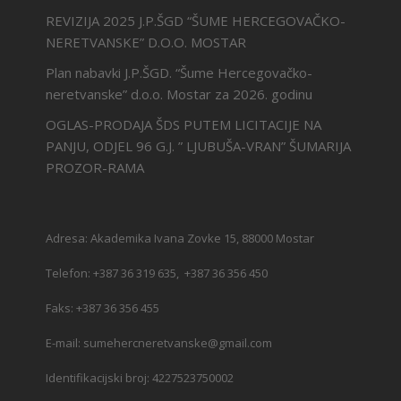
REVIZIJA 2025 J.P.ŠGD “ŠUME HERCEGOVAČKO-
NERETVANSKE” D.O.O. MOSTAR
Plan nabavki J.P.ŠGD. “Šume Hercegovačko-
neretvanske” d.o.o. Mostar za 2026. godinu
OGLAS-PRODAJA ŠDS PUTEM LICITACIJE NA
PANJU, ODJEL 96 G.J. ” LJUBUŠA-VRAN” ŠUMARIJA
PROZOR-RAMA
Adresa: Akademika Ivana Zovke 15, 88000 Mostar
Telefon: +387 36 319 635, +387 36 356 450
Faks: +387 36 356 455
E-mail: sumehercneretvanske@gmail.com
Identifikacijski broj: 4227523750002