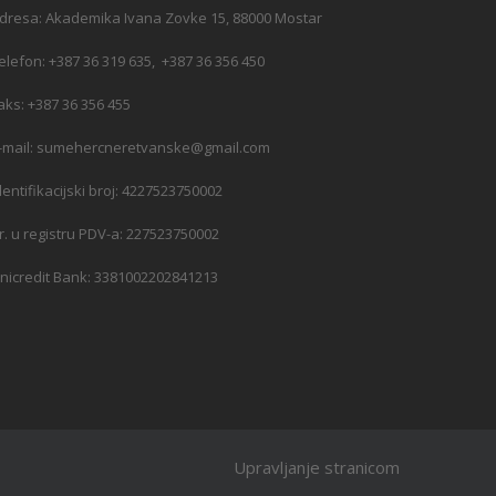
dresa: Akademika Ivana Zovke 15, 88000 Mostar
elefon: +387 36 319 635, +387 36 356 450
aks: +387 36 356 455
-mail: sumehercneretvanske@gmail.com
dentifikacijski broj: 4227523750002
r. u registru PDV-a: 227523750002
nicredit Bank: 3381002202841213
Upravljanje stranicom