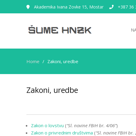
Akademika Ivana Zovke 15, Mostar
+387 36 
N
Home
Zakoni, uredbe
Zakoni, uredbe
Zakon o lovstvu
(
“Sl. novine FBiH br. 4/06”
)
Zakon o privrednim društvima
(
“Sl. novine FBiH br. 