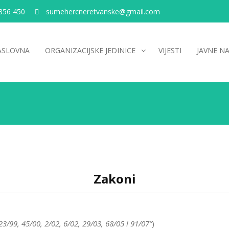
356 450
sumehercneretvanske@gmail.com
ASLOVNA
ORGANIZACIJSKE JEDINICE
VIJESTI
JAVNE N
Zakoni
23/99, 45/00, 2/02, 6/02, 29/03, 68/05 i 91/07”
)