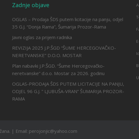
Zadnje objave
A
T
OGLAS – Prodaja ŠDS putem licitacije na panju, odjel
35 G.J. “Donja Rama”, Šumarija Prozor-Rama
F
Javni oglas za prijem radnika
E
REVIZIJA 2025 J.P.ŠGD “ŠUME HERCEGOVAČKO-
I
NERETVANSKE” D.O.O. MOSTAR
Plan nabavki J.P.ŠGD. “Šume Hercegovačko-
B
neretvanske” d.o.o. Mostar za 2026. godinu
U
OGLAS-PRODAJA ŠDS PUTEM LICITACIJE NA PANJU,
ODJEL 96 G.J. ” LJUBUŠA-VRAN” ŠUMARIJA PROZOR-
RAMA
ržana. | Email: perojonjic@yahoo.com