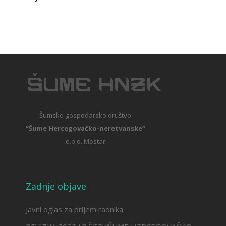
Šumsko-gospodarsko društvo
“Šume Hercegovačko-neretvanske”
d.o.o. Mostar
Zadnje objave
Javni oglas za prijem radnika