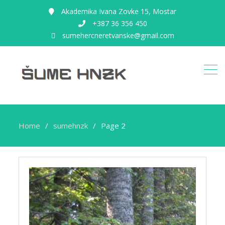
Akademika Ivana Zovke 15, Mostar
+387 36 356 450
sumehercneretvanske@gmail.com
Home
sumehnzk
Page 2