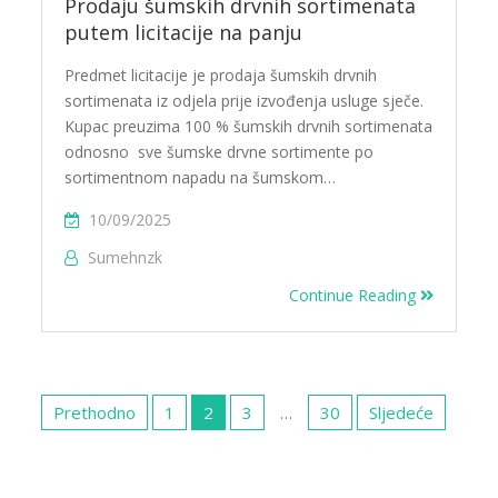
Prodaju šumskih drvnih sortimenata
putem licitacije na panju
Predmet licitacije je prodaja šumskih drvnih
sortimenata iz odjela prije izvođenja usluge sječe.
Kupac preuzima 100 % šumskih drvnih sortimenata
odnosno sve šumske drvne sortimente po
sortimentnom napadu na šumskom…
10/09/2025
Sumehnzk
Continue Reading
Navigacija
objava
Prethodno
1
2
3
…
30
Sljedeće