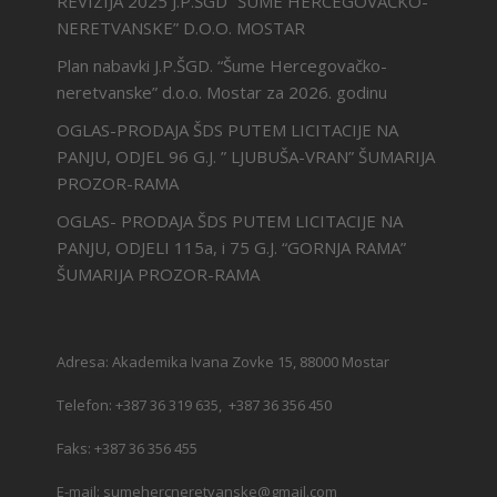
REVIZIJA 2025 J.P.ŠGD “ŠUME HERCEGOVAČKO-
NERETVANSKE” D.O.O. MOSTAR
Plan nabavki J.P.ŠGD. “Šume Hercegovačko-
neretvanske” d.o.o. Mostar za 2026. godinu
OGLAS-PRODAJA ŠDS PUTEM LICITACIJE NA
PANJU, ODJEL 96 G.J. ” LJUBUŠA-VRAN” ŠUMARIJA
PROZOR-RAMA
OGLAS- PRODAJA ŠDS PUTEM LICITACIJE NA
PANJU, ODJELI 115a, i 75 G.J. “GORNJA RAMA”
ŠUMARIJA PROZOR-RAMA
Adresa: Akademika Ivana Zovke 15, 88000 Mostar
Telefon: +387 36 319 635, +387 36 356 450
Faks: +387 36 356 455
E-mail: sumehercneretvanske@gmail.com