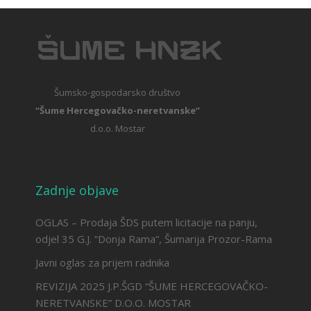
Šumsko-gospodarsko društvo
“Šume Hercegovačko-neretvanske”
d.o.o. Mostar
Zadnje objave
OGLAS – Prodaja ŠDS putem licitacije na panju,
odjel 35 G.J. “Donja Rama”, Šumarija Prozor-Rama
Javni oglas za prijem radnika
REVIZIJA 2025 J.P.ŠGD “ŠUME HERCEGOVAČKO-
NERETVANSKE” D.O.O. MOSTAR