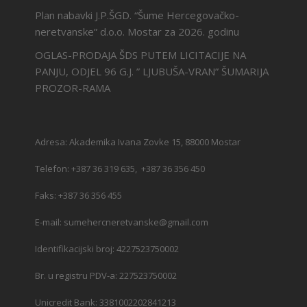
Plan nabavki J.P.ŠGD. “Šume Hercegovačko-
neretvanske” d.o.o. Mostar za 2026. godinu
OGLAS-PRODAJA ŠDS PUTEM LICITACIJE NA
PANJU, ODJEL 96 G.J. ” LJUBUŠA-VRAN” ŠUMARIJA
PROZOR-RAMA
Adresa: Akademika Ivana Zovke 15, 88000 Mostar
Telefon: +387 36 319 635, +387 36 356 450
Faks: +387 36 356 455
E-mail: sumehercneretvanske@gmail.com
Identifikacijski broj: 4227523750002
Br. u registru PDV-a: 227523750002
Unicredit Bank: 3381002202841213