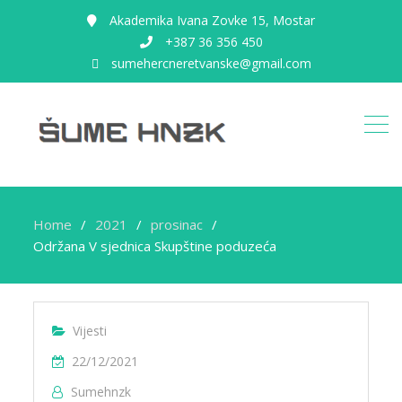
Akademika Ivana Zovke 15, Mostar
+387 36 356 450
sumehercneretvanske@gmail.com
Home
2021
prosinac
Održana V sjednica Skupštine poduzeća
Vijesti
22/12/2021
Sumehnzk