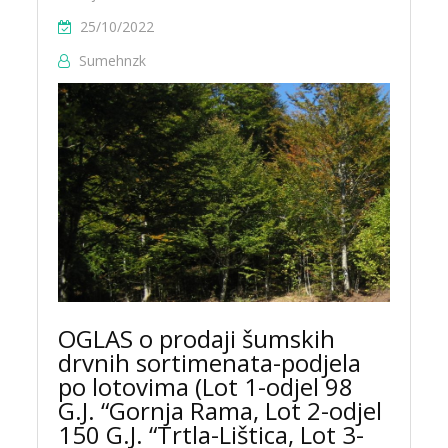
25/10/2022
Sumehnzk
OGLAS o prodaji šumskih
drvnih sortimenata-podjela
po lotovima (Lot 1-odjel 98
G.J. “Gornja Rama, Lot 2-odjel
150 G.J. “Trtla-Lištica, Lot 3-