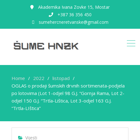
Akademika Ivana Zovke 15, Mostar
+387 36 356 450
sumehercneretvanske@gmail.com
Home
2022
listopad
OGLAS o prodaji šumskih drvnih sortimenata-podjela
po lotovima (Lot 1-odjel 98 G.J. “Gornja Rama, Lot 2-
odjel 150 G.J. “Trtla-Lištica, Lot 3-odjel 163 G.J.
“Trtla-LIštica”
Vijesti