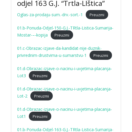
odjel 163 G.J. “Trtla-LIštica”
Oglas-za-prodaju-sum.-drv.-sort.-1
Preuzmi
01.b-Ponuda-Odjel-150-G.J.-TRtla-Listica-Sumarija-
Mostar-–-kopija
Preuzmi
01.c-Obrazac-izjave-da-kandidat-nije-duznik-
privrednim-drustvima-u-sumarstvu-1
Preuzmi
01.d-Obrazac-izjave-o-nacinu-i-uvjetima-placanja-
Lot3
Preuzmi
01.d-Obrazac-izjave-o-nacinu-i-uvjetima-placanja-
Lot-2
Preuzmi
01.d-Obrazac-izjave-o-nacinu-i-uvjetima-placanja-
Lot1
Preuzmi
01.b-Ponuda-Odjel-163-G.J.-TRtla-Listica-Sumarija-