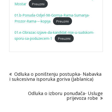
Mostar
Preuzmi
01.b-Ponuda-Odjel-98-Gornja-Rama-Sumarija-
Prozor-Rama-–-kopija
Preuzmi
01.e-Obrazac-izjave-da-kandidat-nije-u-sudskom-
sporu-sa-poduzecem-1
Preuzmi
Navigacija
objava
Odluka o poništenju postupka- Nabavka
i sukcesivna isporuka goriva (Jablanica)
Odluka o izboru ponuđača- Usluge
prijevoza robe