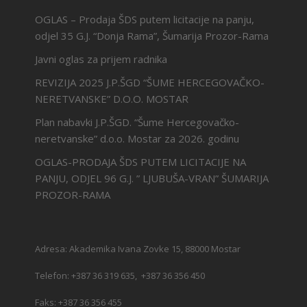
OGLAS – Prodaja ŠDS putem licitacije na panju,
odjel 35 G.J. “Donja Rama”, Šumarija Prozor-Rama
Javni oglas za prijem radnika
REVIZIJA 2025 J.P.ŠGD “ŠUME HERCEGOVAČKO-
NERETVANSKE” D.O.O. MOSTAR
Plan nabavki J.P.ŠGD. “Šume Hercegovačko-
neretvanske” d.o.o. Mostar za 2026. godinu
OGLAS-PRODAJA ŠDS PUTEM LICITACIJE NA
PANJU, ODJEL 96 G.J. ” LJUBUŠA-VRAN” ŠUMARIJA
PROZOR-RAMA
Adresa: Akademika Ivana Zovke 15, 88000 Mostar
Telefon: +387 36 319 635, +387 36 356 450
Faks: +387 36 356 455