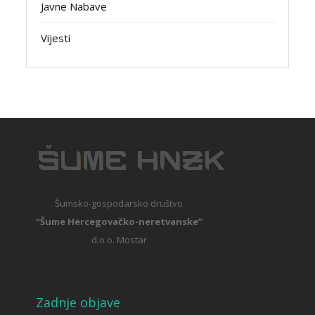
Javne Nabave
Vijesti
Šumsko-gospodarsko društvo
“Šume Hercegovačko-neretvanske”
d.o.o. Mostar
Zadnje objave