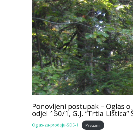
Ponovljeni postupak – Oglas o 
odjel 150/1, G.J. “Trtla-LIštica
Oglas-za-prodaju-SDS-1
Preuzmi