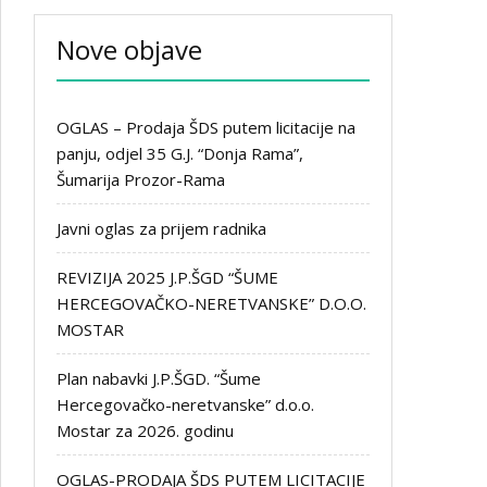
Nove objave
OGLAS – Prodaja ŠDS putem licitacije na
panju, odjel 35 G.J. “Donja Rama”,
Šumarija Prozor-Rama
Javni oglas za prijem radnika
REVIZIJA 2025 J.P.ŠGD “ŠUME
HERCEGOVAČKO-NERETVANSKE” D.O.O.
MOSTAR
Plan nabavki J.P.ŠGD. “Šume
Hercegovačko-neretvanske” d.o.o.
Mostar za 2026. godinu
OGLAS-PRODAJA ŠDS PUTEM LICITACIJE