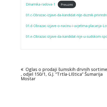
Dinamika-radova-1
Preuzmi
01.c-Obrazac-izjave-da-kandidat-nije-duznik-privre
01.d-Obrazac-izjave-o-nacinu-i-uvjetima-placanja-Lo
01.e-Obrazac-izjave-da-kandidat-nije-u-sudskom-s
Navigacija
objava
Oglas o prodaji šumskih drvnih sortim
, odjel 150/1, G.J. “Trtla-LIštica” Šumarija
Mostar