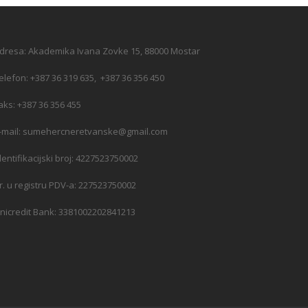
dresa: Akademika Ivana Zovke 15, 88000 Mostar
elefon: +387 36 319 635, +387 36 356 450
aks: +387 36 356 455
-mail: sumehercneretvanske@gmail.com
dentifikacijski broj: 4227523750002
r. u registru PDV-a: 227523750002
nicredit Bank: 3381002202841213