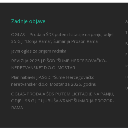
Zadnje objave
A
T
OGLAS – Prodaja ŠDS putem licitacije na panju, odjel
35 G.J. “Donja Rama”, Šumarija Prozor-Rama
F
Javni oglas za prijem radnika
E
REVIZIJA 2025 J.P.ŠGD “ŠUME HERCEGOVAČKO-
I
NERETVANSKE” D.O.O. MOSTAR
Plan nabavki J.P.ŠGD. “Šume Hercegovačko-
B
neretvanske” d.o.o. Mostar za 2026. godinu
U
OGLAS-PRODAJA ŠDS PUTEM LICITACIJE NA PANJU,
ODJEL 96 G.J. ” LJUBUŠA-VRAN” ŠUMARIJA PROZOR-
RAMA