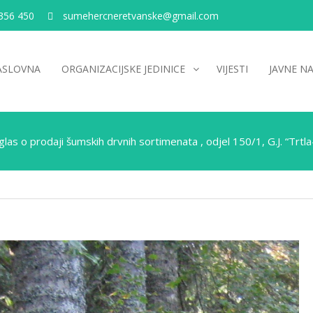
356 450
sumehercneretvanske@gmail.com
ASLOVNA
ORGANIZACIJSKE JEDINICE
VIJESTI
JAVNE N
las o prodaji šumskih drvnih sortimenata , odjel 150/1, G.J. “Trtla