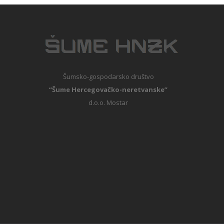
Šumsko-gospodarsko društvo
“Šume Hercegovačko-neretvanske”
d.o.o. Mostar