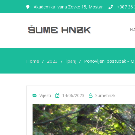
Akademika Ivana Zovke 15, Mostar
+387 36 
N
Home
2023
lipanj
Ponovljeni postupak – Og
Vijesti
14/06/2023
Sumehnzk