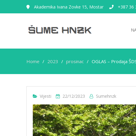
Akademika Ivana Zovke 15, Mostar
+387 36 
N
Home
2023
prosinac
OGLAS – Prodaja ŠDS 
Vijesti
22/12/2023
Sumehnzk