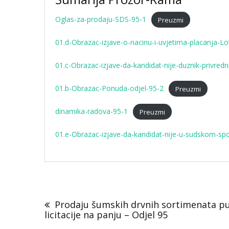
Oglas-za-prodaju-SDS-95-1
Preuzmi
01.d-Obrazac-izjave-o-nacinu-i-uvjetima-placanja-Lo
01.c-Obrazac-izjave-da-kandidat-nije-duznik-privre
01.b-Obrazac-Ponuda-odjel-95-2
Preuzmi
dinamika-radova-95-1
Preuzmi
01.e-Obrazac-izjave-da-kandidat-nije-u-sudskom-s
Navigacija
objava
Prodaju šumskih drvnih sortimenata 
licitacije na panju – Odjel 95