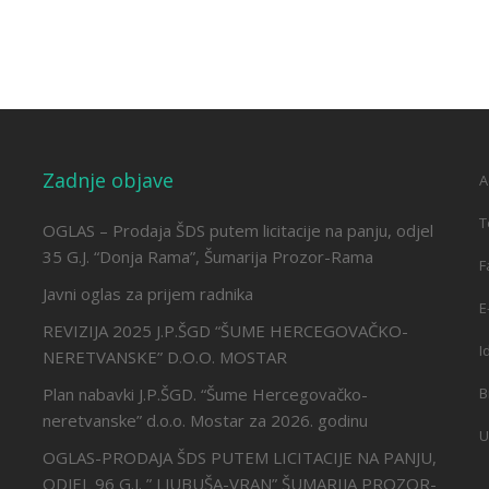
Zadnje objave
A
T
OGLAS – Prodaja ŠDS putem licitacije na panju, odjel
35 G.J. “Donja Rama”, Šumarija Prozor-Rama
F
Javni oglas za prijem radnika
E
REVIZIJA 2025 J.P.ŠGD “ŠUME HERCEGOVAČKO-
I
NERETVANSKE” D.O.O. MOSTAR
Plan nabavki J.P.ŠGD. “Šume Hercegovačko-
B
neretvanske” d.o.o. Mostar za 2026. godinu
U
OGLAS-PRODAJA ŠDS PUTEM LICITACIJE NA PANJU,
ODJEL 96 G.J. ” LJUBUŠA-VRAN” ŠUMARIJA PROZOR-