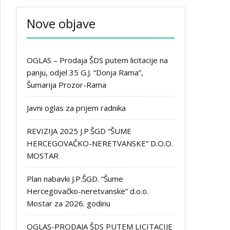
Nove objave
OGLAS – Prodaja ŠDS putem licitacije na
panju, odjel 35 G.J. “Donja Rama”,
Šumarija Prozor-Rama
Javni oglas za prijem radnika
REVIZIJA 2025 J.P.ŠGD “ŠUME
HERCEGOVAČKO-NERETVANSKE” D.O.O.
MOSTAR
Plan nabavki J.P.ŠGD. “Šume
Hercegovačko-neretvanske” d.o.o.
Mostar za 2026. godinu
OGLAS-PRODAJA ŠDS PUTEM LICITACIJE