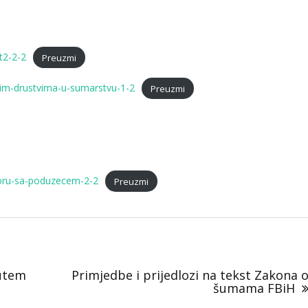
t2-2-2
Preuzmi
dnim-drustvima-u-sumarstvu-1-2
Preuzmi
poru-sa-poduzecem-2-2
Preuzmi
putem
Primjedbe i prijedlozi na tekst Zakona 
šumama FBiH