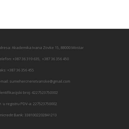
dresa: Akademika Ivana Zovke 15, 88000 Mostar
elefon: +387 36 319 635, +387 36 356 450
aks: +387 36 356 455
-mail: sumehercneretvanske@gmail.com
dentifikacijski broj: 4227523750002
r. u registru PDV-a: 227523750002
nicredit Bank: 3381002202841213