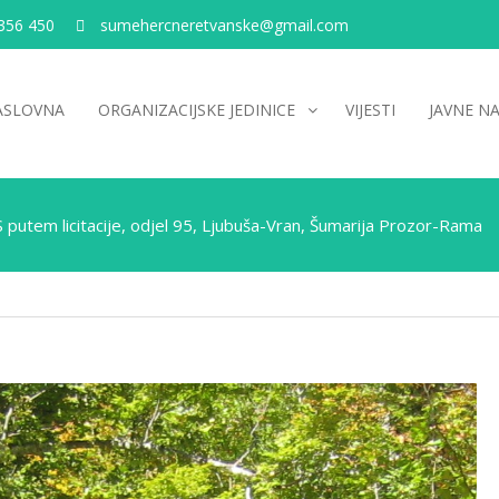
356 450
sumehercneretvanske@gmail.com
ASLOVNA
ORGANIZACIJSKE JEDINICE
VIJESTI
JAVNE N
putem licitacije, odjel 95, Ljubuša-Vran, Šumarija Prozor-Rama