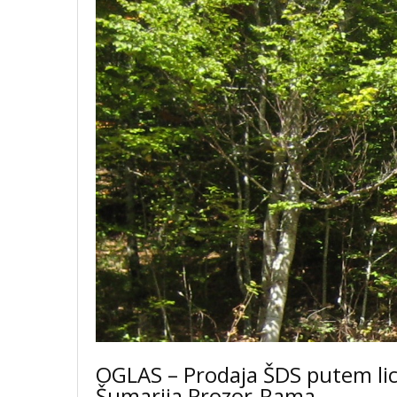
OGLAS – Prodaja ŠDS putem licit
Šumarija Prozor-Rama