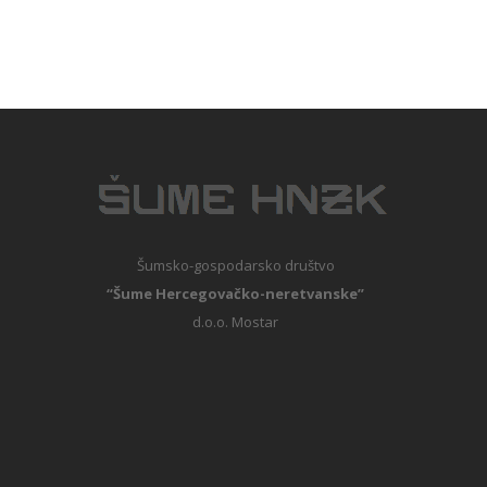
Šumsko-gospodarsko društvo
“Šume Hercegovačko-neretvanske”
d.o.o. Mostar