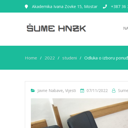
Akademika Ivana Zovke 15, Mostar
+387 36 
N
Home
2022
studeni
Odluka o izboru ponuđ
Javne Nabave
,
Vijesti
07/11/2022
Sume