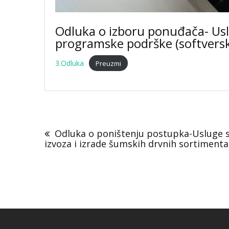
Odluka o izboru ponuđača- Us
programske podrške (softversk
3.Odluka
Preuzmi
Navigacija
objava
Odluka o poništenju postupka-Usluge s
izvoza i izrade šumskih drvnih sortimenta