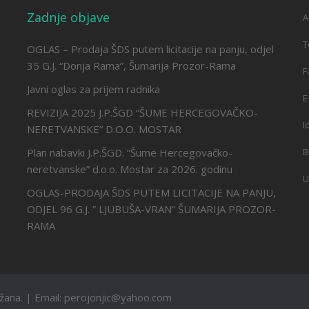
Zadnje objave
A
T
OGLAS – Prodaja ŠDS putem licitacije na panju, odjel
35 G.J. “Donja Rama”, Šumarija Prozor-Rama
F
Javni oglas za prijem radnika
E
REVIZIJA 2025 J.P.ŠGD “ŠUME HERCEGOVAČKO-
I
NERETVANSKE” D.O.O. MOSTAR
Plan nabavki J.P.ŠGD. “Šume Hercegovačko-
B
neretvanske” d.o.o. Mostar za 2026. godinu
U
OGLAS-PRODAJA ŠDS PUTEM LICITACIJE NA PANJU,
ODJEL 96 G.J. ” LJUBUŠA-VRAN” ŠUMARIJA PROZOR-
RAMA
ržana. | Email: perojonjic@yahoo.com