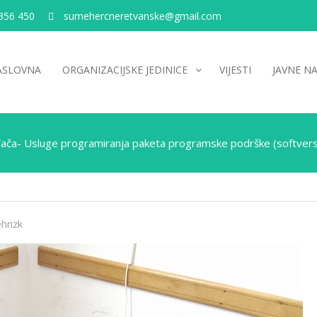
356 450
sumehercneretvanske@gmail.com
ASLOVNA
ORGANIZACIJSKE JEDINICE
VIJESTI
JAVNE N
ača- Usluge programiranja paketa programske podrške (softvers
hnzk