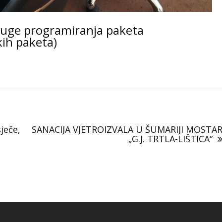
luge programiranja paketa
ih paketa)
ječe,
SANACIJA VJETROIZVALA U ŠUMARIJI MOSTA
„G.J. TRTLA-LIŠTICA“