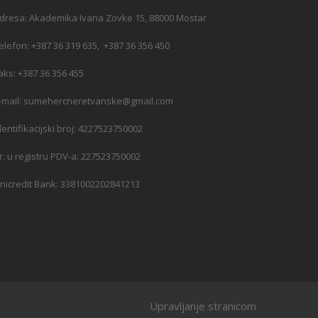
dresa: Akademika Ivana Zovke 15, 88000 Mostar
elefon: +387 36 319 635, +387 36 356 450
aks: +387 36 356 455
-mail: sumehercneretvanske@gmail.com
dentifikacijski broj: 4227523750002
r. u registru PDV-a: 227523750002
nicredit Bank: 3381002202841213
Upravljanje stranicom