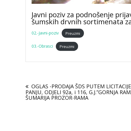
Javni poziv za podnošenje prij
šumskih drvnih sortimenata z
02.-Javni-poziv
Preuzmi
03.-Obrasci
Preuzmi
Navigacija
objava
OGLAS -PRODAJA ŠDS PUTEM LICITACIJ
PANJU, ODJELI 92a, i 116, G.J.”GORNJA RAM
ŠUMARIJA PROZOR-RAMA