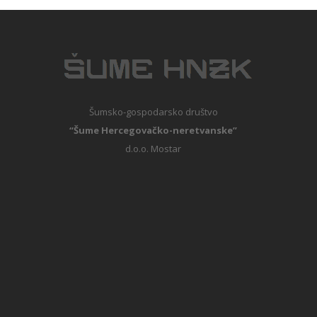
Šumsko-gospodarsko društvo
“Šume Hercegovačko-neretvanske”
d.o.o. Mostar