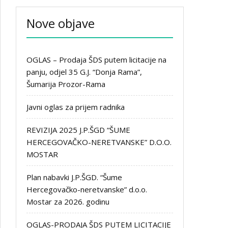
Nove objave
OGLAS – Prodaja ŠDS putem licitacije na
panju, odjel 35 G.J. “Donja Rama”,
Šumarija Prozor-Rama
Javni oglas za prijem radnika
REVIZIJA 2025 J.P.ŠGD “ŠUME
HERCEGOVAČKO-NERETVANSKE” D.O.O.
MOSTAR
Plan nabavki J.P.ŠGD. “Šume
Hercegovačko-neretvanske” d.o.o.
Mostar za 2026. godinu
OGLAS-PRODAJA ŠDS PUTEM LICITACIJE