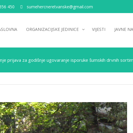
356 450
sumehercneretvanske@gmail.com
ASLOVNA
ORGANIZACIJSKE JEDINICE
VIJESTI
JAVNE N
nje prijava za godišnje ugovaranje isporuke šumskih drvnih sorti