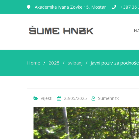
Akademika Ivana Zovke 15, Mostar
+387 36 
N
Home
2025
svibanj
Javni poziv za podnoše
Vijesti
23/05/2025
Sumehnzk