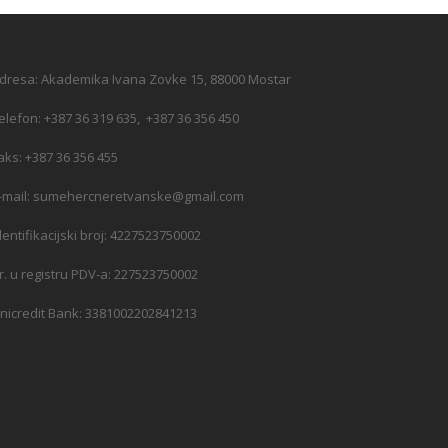
dresa: Akademika Ivana Zovke 15, 88000 Mostar
elefon: +387 36 319 635, +387 36 356 450
aks: +387 36 356 455
-mail: sumehercneretvanske@gmail.com
dentifikacijski broj: 4227523750002
r. u registru PDV-a: 227523750002
nicredit Bank: 3381002202841213