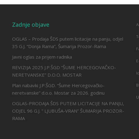
Zadnje objave
A
T
OGLAS – Prodaja ŠDS putem licitacije na panju, odjel
35 G.J. “Donja Rama”, Šumarija Prozor-Rama
F
Javni oglas za prijem radnika
E
REVIZIJA 2025 J.P.ŠGD “ŠUME HERCEGOVAČKO-
I
NERETVANSKE” D.O.O. MOSTAR
Plan nabavki J.P.ŠGD. “Šume Hercegovačko-
B
neretvanske” d.o.o. Mostar za 2026. godinu
U
OGLAS-PRODAJA ŠDS PUTEM LICITACIJE NA PANJU,
ODJEL 96 G.J. ” LJUBUŠA-VRAN” ŠUMARIJA PROZOR-
RAMA